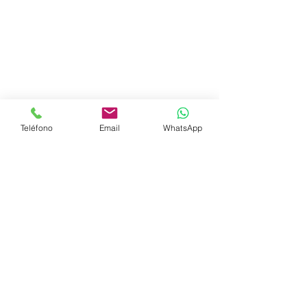
+52 1 8126583080
Versand &amp; Rücksendungen
Geschäftsbedingungen
Datenschutz-Bestimmungen
Teléfono
Email
WhatsApp
Häufige Fragen
Programa de Recompensas
Contactanos en:
contact@horuxlab.com
Wir akzeptieren die
folgenden
Zahlungsmethoden