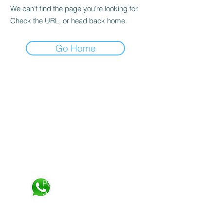
We can’t find the page you’re looking for.
Check the URL, or head back home.
Go Home
Besuchen
Sie
uns
&nbsp;d
e:
Persönliche
Aufmerksamkeit:
Persönliche Betreuung
durch
WhatsApp 24 Stunden